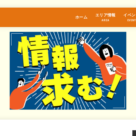
エリア情報
イベン
ホーム
AREA
EVENT
江古田
桜台
練馬
中村橋
富士見台
石神井公園
大泉学園
保谷
氷川台
光が丘
東武練馬
上井草