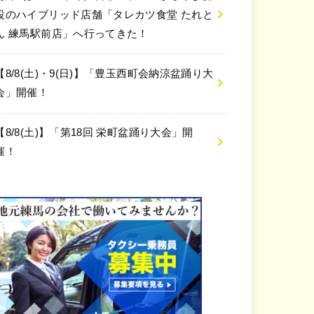
設のハイブリッド店舗「タレカツ食堂 たれと
ん 練馬駅前店」へ行ってきた！
【8/8(土)・9(日)】「豊玉西町会納涼盆踊り大
会」開催！
【8/8(土)】「第18回 栄町盆踊り大会」開
催！