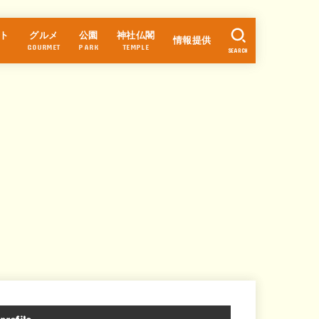
ト
グルメ
公園
神社仏閣
情報提供
GOURMET
PARK
TEMPLE
SEARCH
ラーメン
カフェ・スイーツ
パン
中華
和食
そば・うどん
寿司
居酒屋
焼肉・焼鳥
洋食
お好み焼き