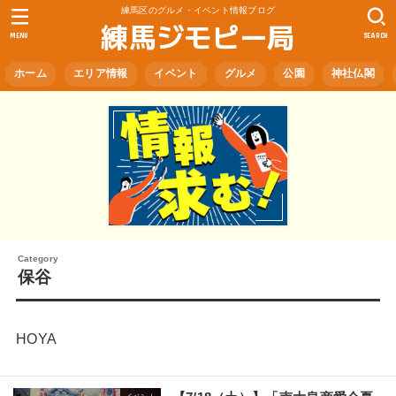
練馬区のグルメ・イベント情報ブログ
練馬ジモピー局
MENU
SEARCH
ホーム
エリア情報
イベント
グルメ
公園
神社仏閣
保谷
HOYA