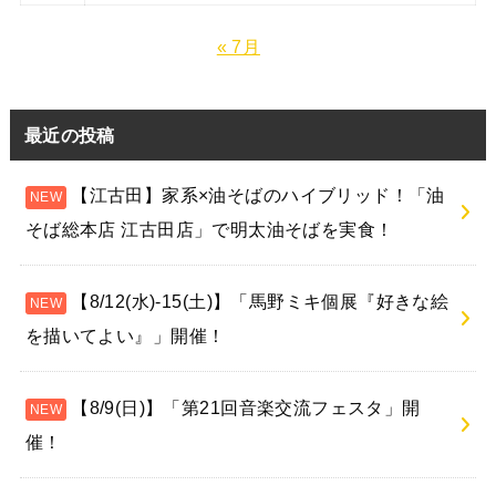
« 7月
最近の投稿
【江古田】家系×油そばのハイブリッド！「油
そば総本店 江古田店」で明太油そばを実食！
【8/12(水)-15(土)】「馬野ミキ個展『好きな絵
を描いてよい』」開催！
【8/9(日)】「第21回音楽交流フェスタ」開
催！