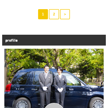
1
2
＞
profile