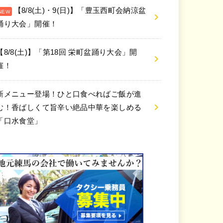
【8/8(土)・9(日)】「豊玉西町会納涼盆
踊り大会」開催！
【8/8(土)】「第18回 栄町盆踊り大会」開
催！
新メニュー登場！ひと口食べればご飯が進
む！香ばしくて旨辛い絶品中華を楽しめる
「口水食堂」