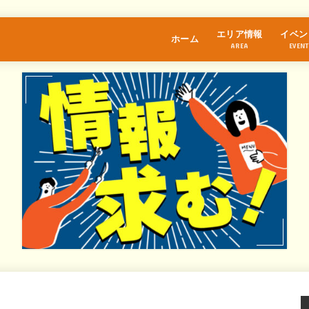
エリア情報
イベン
ホーム
AREA
EVENT
江古田
桜台
練馬
中村橋
富士見台
石神井公園
大泉学園
保谷
氷川台
光が丘
東武練馬
上井草