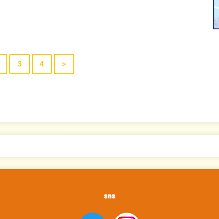
3
4
＞
sns