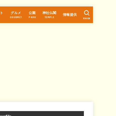
ト
グルメ
公園
神社仏閣
情報提供
GOURMET
PARK
TEMPLE
SEARCH
ラーメン
カフェ・スイーツ
パン
中華
和食
そば・うどん
寿司
居酒屋
焼肉・焼鳥
洋食
お好み焼き