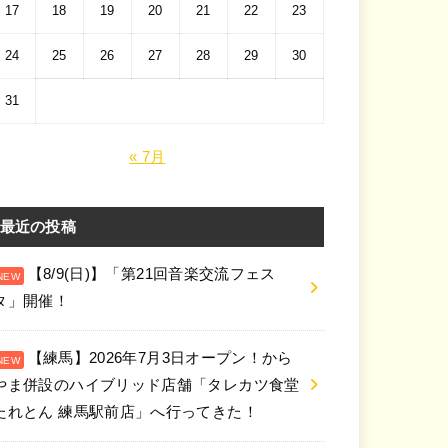
17
18
19
20
21
22
23
24
25
26
27
28
29
30
31
« 7月
最近の投稿
【8/9(日)】「第21回音楽交流フェス
タ」開催！
【練馬】2026年7月3日オープン！から
やま併設のハイブリッド店舗「タレカツ食堂
たれとん 練馬駅前店」へ行ってきた！