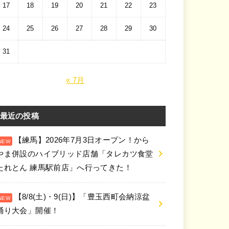
17
18
19
20
21
22
23
24
25
26
27
28
29
30
31
« 7月
最近の投稿
【練馬】2026年7月3日オープン！から
やま併設のハイブリッド店舗「タレカツ食堂
たれとん 練馬駅前店」へ行ってきた！
【8/8(土)・9(日)】「豊玉西町会納涼盆
踊り大会」開催！