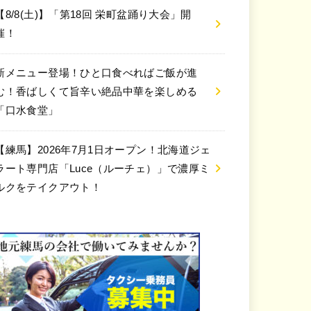
【8/8(土)】「第18回 栄町盆踊り大会」開
催！
新メニュー登場！ひと口食べればご飯が進
む！香ばしくて旨辛い絶品中華を楽しめる
「口水食堂」
【練馬】2026年7月1日オープン！北海道ジェ
ラート専門店「Luce（ルーチェ）」で濃厚ミ
ルクをテイクアウト！