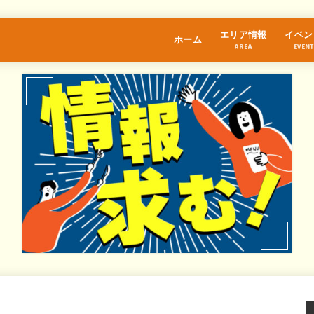
エリア情報
イベン
ホーム
AREA
EVENT
江古田
桜台
練馬
中村橋
富士見台
石神井公園
大泉学園
保谷
氷川台
光が丘
東武練馬
上井草