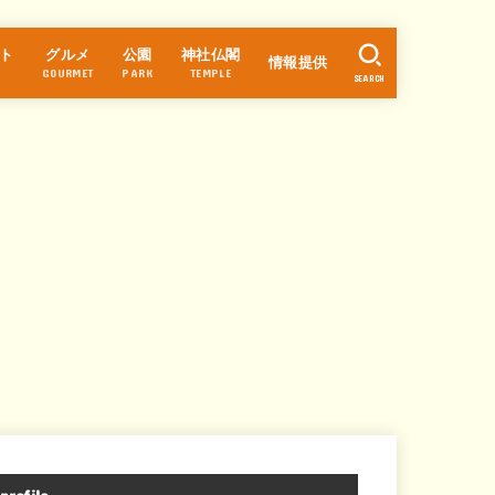
ト
グルメ
公園
神社仏閣
情報提供
GOURMET
PARK
TEMPLE
SEARCH
ラーメン
カフェ・スイーツ
パン
中華
和食
そば・うどん
寿司
居酒屋
焼肉・焼鳥
洋食
お好み焼き