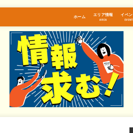
エリア情報
イベン
ホーム
AREA
EVENT
江古田
桜台
練馬
中村橋
富士見台
石神井公園
大泉学園
保谷
氷川台
光が丘
東武練馬
上井草