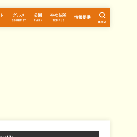
ト
グルメ
公園
神社仏閣
情報提供
GOURMET
PARK
TEMPLE
SEARCH
ラーメン
カフェ・スイーツ
パン
中華
和食
そば・うどん
寿司
居酒屋
焼肉・焼鳥
洋食
お好み焼き