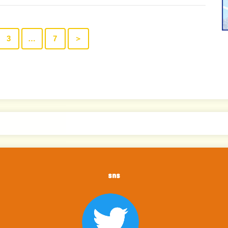
3
…
7
＞
sns