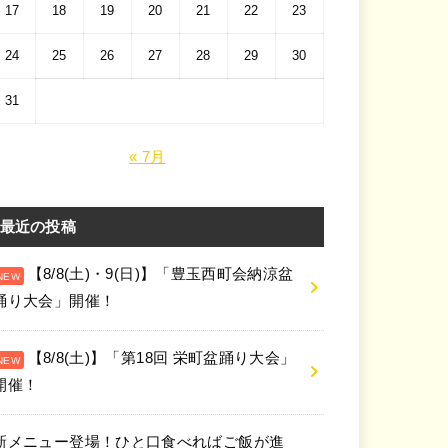
17
18
19
20
21
22
23
24
25
26
27
28
29
30
31
« 7月
最近の投稿
【8/8(土)・9(日)】「豊玉西町会納涼盆
踊り大会」開催！
【8/8(土)】「第18回 栄町盆踊り大会」
開催！
新メニュー登場！ひと口食べればご飯が進