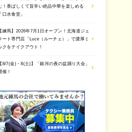
む！香ばしくて旨辛い絶品中華を楽しめる
「口水食堂」
【練馬】2026年7月1日オープン！北海道ジェ
ラート専門店「Luce（ルーチェ）」で濃厚ミ
ルクをテイクアウト！
【8/7(金)・8(土)】「銀河の夜の盆踊り大会」
開催！