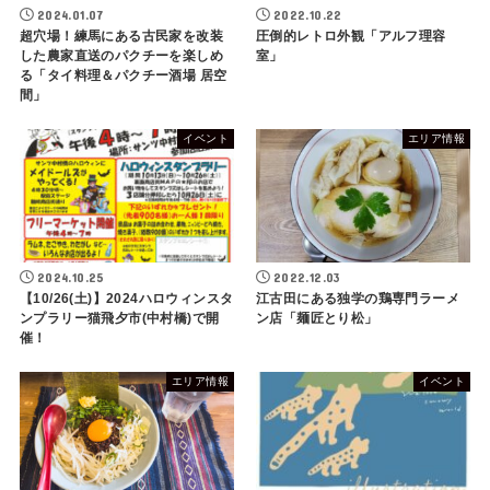
2024.01.07
2022.10.22
超穴場！練馬にある古民家を改装
圧倒的レトロ外観「アルフ理容
した農家直送のパクチーを楽しめ
室」
る「タイ料理＆パクチー酒場 居空
間」
イベント
エリア情報
2024.10.25
2022.12.03
【10/26(土)】2024ハロウィンスタ
江古田にある独学の鶏専門ラーメ
ンプラリー猫飛夕市(中村橋)で開
ン店「麺匠とり松」
催！
エリア情報
イベント