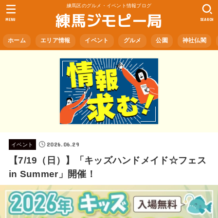
練馬区のグルメ・イベント情報ブログ
練馬ジモピー局
MENU
SEARCH
ホーム
エリア情報
イベント
グルメ
公園
神社仏閣
2026.06.29
イベント
【7/19（日）】「キッズハンドメイド☆フェス
in Summer」開催！