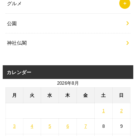
グルメ
公園
神社仏閣
カレンダー
2026年8月
月
火
水
木
金
土
日
1
2
3
4
5
6
7
8
9