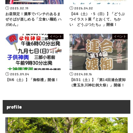
2025.02.19
2026.04.02
お昼限定！濃厚でパンチのあるま
【4/4（土）・5（日）】「どうぶ
ぜそばが楽しめる「立食い麺処 ハ
つイラスト展『とおくて、ちか
ガめん」
い どうぶつたち』」開催！
イベント
イベント
2025.09.04
2024.08.16
【9/6（土）】「御祭禮」開催！
【8/31（土）】「第14回連合渡卸
（豊玉氷川神社例大祭）」開催！
profile