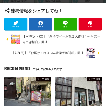
練馬情報をシェアしてね！
ツイート
シェア
送る
Pin it
【7/20(月・祝)】「親子でゲーム改造大作戦！with ぼー
先生@桜台」開催！
【7/5(日)】「お届け！ねりぶん音楽便in関町」開催
RECOMMEND
エリア情報
エリア情報