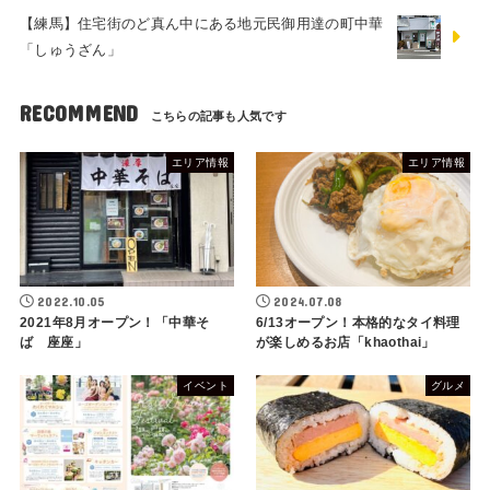
【練馬】住宅街のど真ん中にある地元民御用達の町中華
「しゅうざん」
RECOMMEND
エリア情報
エリア情報
2022.10.05
2024.07.08
2021年8月オープン！「中華そ
6/13オープン！本格的なタイ料理
ば 座座」
が楽しめるお店「khaothai」
イベント
グルメ