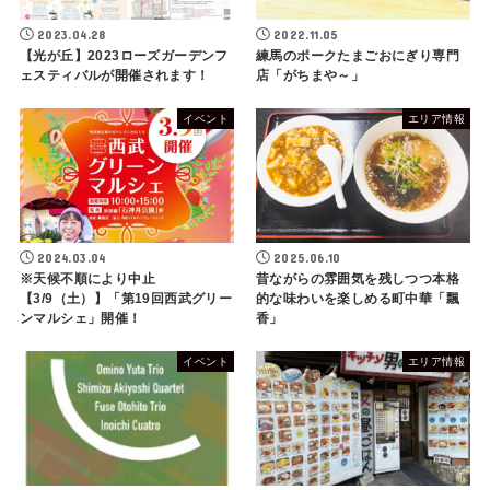
2023.04.28
2022.11.05
【光が丘】2023ローズガーデンフ
練馬のポークたまごおにぎり専門
ェスティバルが開催されます！
店「がちまや～」
イベント
エリア情報
2024.03.04
2025.06.10
※天候不順により中止
昔ながらの雰囲気を残しつつ本格
【3/9（土）】「第19回西武グリー
的な味わいを楽しめる町中華「飄
ンマルシェ」開催！
香」
イベント
エリア情報