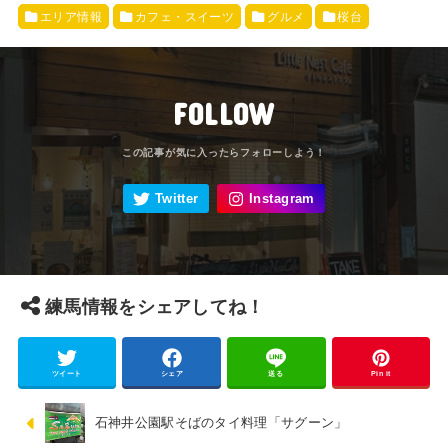
エリア情報
カフェ・スイーツ
グルメ
桜台
FOLLOW
練馬情報をシェアしてね！
ツイート
シェア
送る
Pin it
石神井公園駅そばのタイ料理「サグーン」