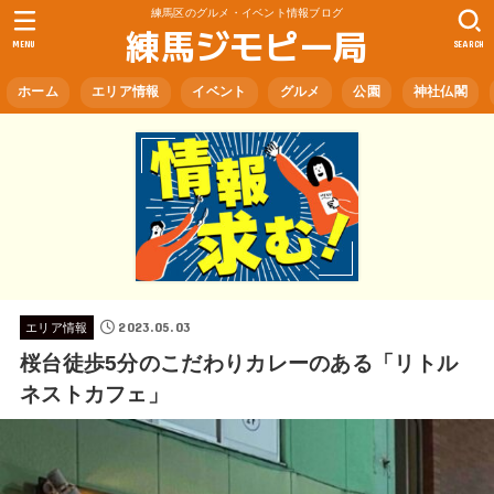
練馬区のグルメ・イベント情報ブログ
練馬ジモピー局
MENU
SEARCH
ホーム
エリア情報
イベント
グルメ
公園
神社仏閣
2023.05.03
エリア情報
桜台徒歩5分のこだわりカレーのある「リトル
ネストカフェ」