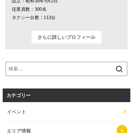
豊玉タクシー
豊玉タクシー株式会社(運営:株式会社ヴェリアス)
HP：
https://www.toyotamataxi.com/
設立：昭和35年9月2日
従業員数：300名
タクシー台数：113台
さらに詳しいプロフィール
検
索: