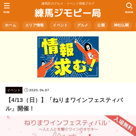
練馬区のグルメ・イベント情報ブログ
練馬ジモピー局
MENU
SEARCH
ホーム
エリア情報
イベント
グルメ
公園
神社仏閣
2025.04.07
イベント
【4/13（日）】「ねりまワインフェスティバ
ル」開催！