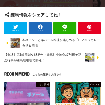
練馬情報をシェアしてね！
ツイート
シェア
送る
Pin it
本格インドとネパール料理が楽しめる「PLAN B カレー
食堂＆酒場」
【4/13】第1師団創立63周年・練馬駐屯地創設74周年記
念行事が練馬駐屯地で開催！
RECOMMEND
エリア情報
イベント