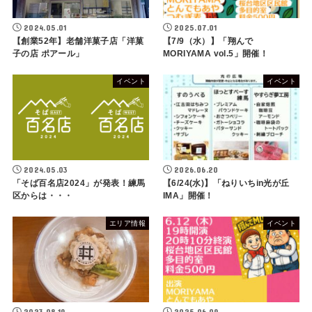
2024.05.01
2025.07.01
【創業52年】老舗洋菓子店「洋菓
【7/9（水）】「翔んで
子の店 ポアール」
MORIYAMA vol.5」開催！
イベント
イベント
2024.05.03
2026.06.20
「そば百名店2024」が発表！練馬
【6/24(水)】「ねりいちin光が丘
区からは・・・
IMA」開催！
エリア情報
イベント
2023.08.19
2025.06.09