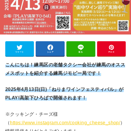
ツイート
シェア
送る
Pin it
こんにちは！練馬区の老舗タクシー会社が練馬のオスス
メスポットを紹介する練馬ジモピー局です！
2025年4月13日(日)「ねりまワインフェスティバル」が
PLAY!高架下ひろばで開催されます！
※クッキング・チーズ様
（
https://www.instagram.com/cooking_cheese_shop/
）
情報提供ありがとうございます！