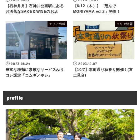
【石神井丼】石神井公園駅にある
【6/12（木）】「翔んで
お洒落なSAKE＆WINEのお店
MORIYAMA vol.3」開催！
エリア情報
エリア情報
2023.06.24
2023.10.07
豊富な種類に素敵なサービスねり
【10/7】本町通り秋祭り開催！(富
コレ認定「コムギノホシ」
士見台)
profile