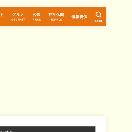
ト
グルメ
公園
神社仏閣
情報提供
GOURMET
PARK
TEMPLE
SEARCH
ラーメン
カフェ・スイーツ
パン
中華
和食
そば・うどん
寿司
居酒屋
焼肉・焼鳥
洋食
お好み焼き