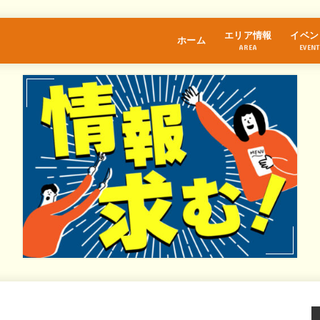
エリア情報
イベン
ホーム
AREA
EVENT
江古田
桜台
練馬
中村橋
富士見台
石神井公園
大泉学園
保谷
氷川台
光が丘
東武練馬
上井草