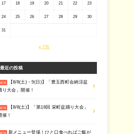
17
18
19
20
21
22
23
24
25
26
27
28
29
30
31
« 7月
最近の投稿
【8/8(土)・9(日)】「豊玉西町会納涼盆
踊り大会」開催！
【8/8(土)】「第18回 栄町盆踊り大会」
開催！
新メニュー登場！ひと口食べればご飯が