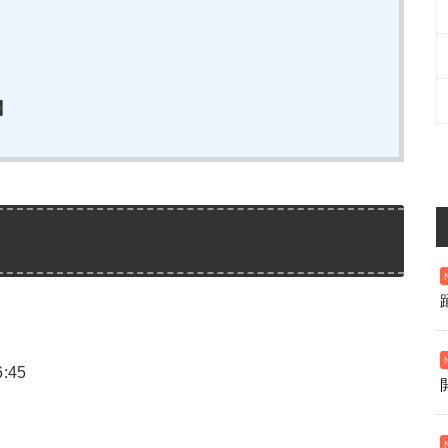
】
】
:45