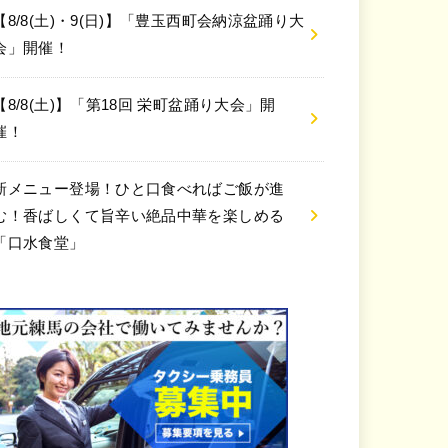
【8/8(土)・9(日)】「豊玉西町会納涼盆踊り大
会」開催！
【8/8(土)】「第18回 栄町盆踊り大会」開
催！
新メニュー登場！ひと口食べればご飯が進
む！香ばしくて旨辛い絶品中華を楽しめる
「口水食堂」