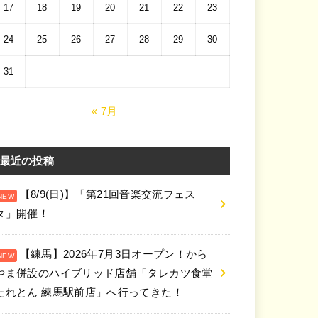
17
18
19
20
21
22
23
24
25
26
27
28
29
30
31
« 7月
最近の投稿
【8/9(日)】「第21回音楽交流フェス
タ」開催！
【練馬】2026年7月3日オープン！から
やま併設のハイブリッド店舗「タレカツ食堂
たれとん 練馬駅前店」へ行ってきた！