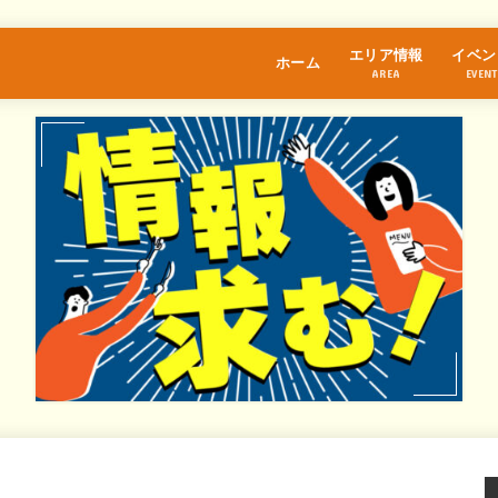
エリア情報
イベン
ホーム
AREA
EVENT
江古田
桜台
練馬
中村橋
富士見台
石神井公園
大泉学園
保谷
氷川台
光が丘
東武練馬
上井草