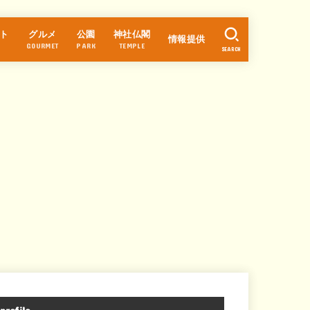
ト
グルメ
公園
神社仏閣
情報提供
GOURMET
PARK
TEMPLE
SEARCH
ラーメン
カフェ・スイーツ
パン
中華
和食
そば・うどん
寿司
居酒屋
焼肉・焼鳥
洋食
お好み焼き