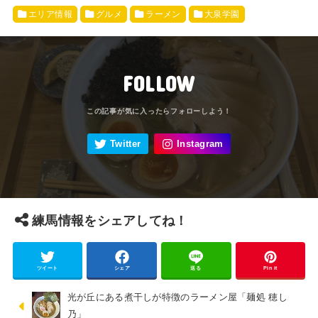
エリア情報
グルメ
ラーメン
大泉学園
FOLLOW
練馬情報をシェアしてね！
ツイート
シェア
送る
Pin it
光が丘にある煮干しが特徴のラーメン屋「麺処 穂し
乃」