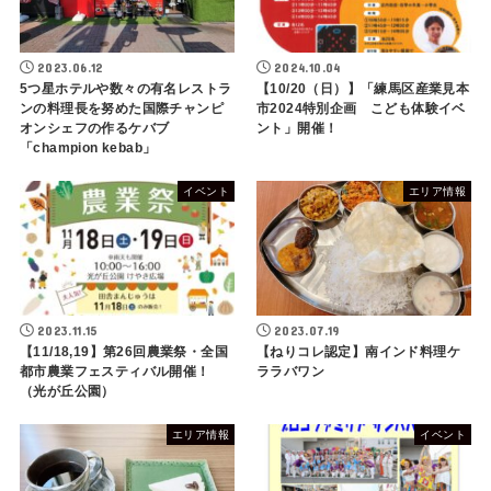
2023.06.12
2024.10.04
5つ星ホテルや数々の有名レストラ
【10/20（日）】「練馬区産業見本
ンの料理長を努めた国際チャンピ
市2024特別企画 こども体験イベ
オンシェフの作るケバブ
ント」開催！
「champion kebab」
イベント
エリア情報
2023.11.15
2023.07.19
【11/18,19】第26回農業祭・全国
【ねりコレ認定】南インド料理ケ
都市農業フェスティバル開催！
ララバワン
（光が丘公園）
エリア情報
イベント