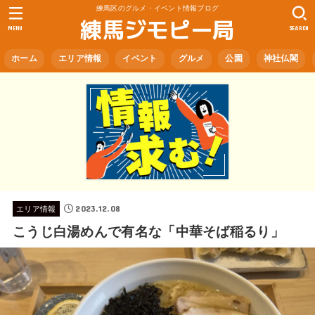
練馬区のグルメ・イベント情報ブログ
練馬ジモピー局
MENU
SEARCH
ホーム
エリア情報
イベント
グルメ
公園
神社仏閣
2023.12.08
エリア情報
こうじ白湯めんで有名な「中華そば稲るり」