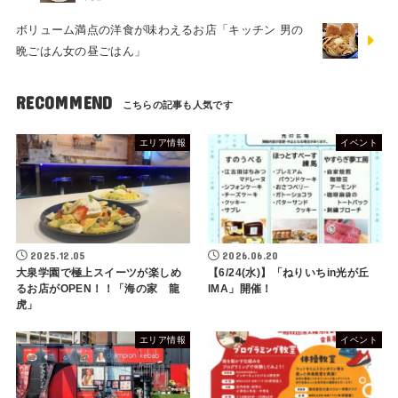
ボリューム満点の洋食が味わえるお店「キッチン 男の
晩ごはん女の昼ごはん」
RECOMMEND
エリア情報
イベント
2025.12.05
2026.06.20
大泉学園で極上スイーツが楽しめ
【6/24(水)】「ねりいちin光が丘
るお店がOPEN！！「海の家 龍
IMA」開催！
虎」
エリア情報
イベント