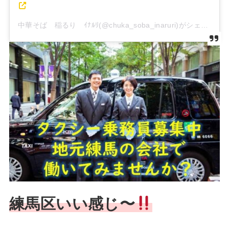
中華そば 稲るり ｲﾅﾙﾘ(@chuka_soba_inaruri)がシェアした投稿
練馬区いい感じ〜