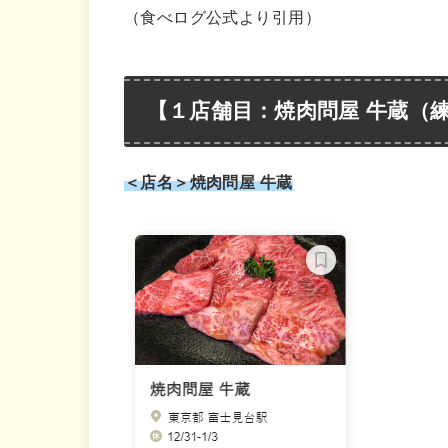
（食べログ公式より引用）
【１店舗目：焼肉問屋 牛蔵（練
＜店名＞焼肉問屋 牛蔵