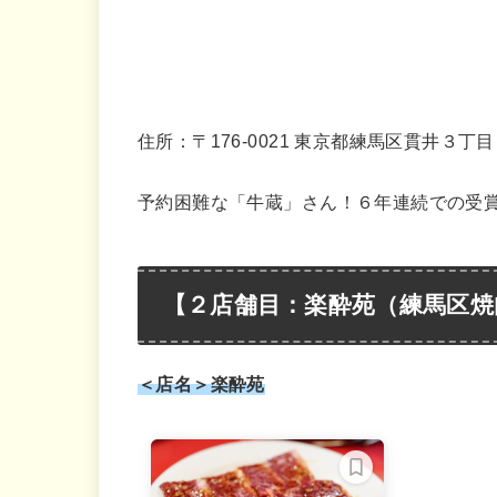
住所：〒176-0021 東京都練馬区貫井３丁
予約困難な「牛蔵」さん！６年連続での受
【２店舗目：
楽酔苑
（練馬区焼
＜店名＞楽酔苑