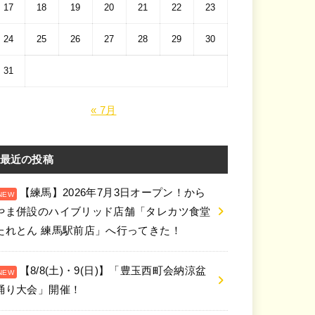
17
18
19
20
21
22
23
24
25
26
27
28
29
30
31
« 7月
最近の投稿
【練馬】2026年7月3日オープン！から
やま併設のハイブリッド店舗「タレカツ食堂
たれとん 練馬駅前店」へ行ってきた！
【8/8(土)・9(日)】「豊玉西町会納涼盆
踊り大会」開催！