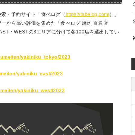
検索・予約サイト「食べログ（
https://tabelog.com/
）」
ーザーから高い評価を集めた「食べログ 焼肉 百名店
EAST・WESTの3エリアに分けて各100店を選出してい
kumeiten/yakiniku_tokyo/2023
meiten/yakiniku_east/2023
umeiten/yakiniku_west/2023