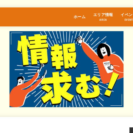
エリア情報
イベン
ホーム
AREA
EVENT
江古田
桜台
練馬
中村橋
富士見台
石神井公園
大泉学園
保谷
氷川台
光が丘
東武練馬
上井草