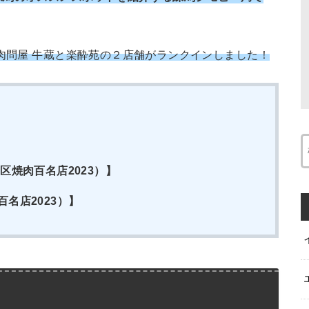
焼肉問屋 牛蔵と楽酔苑の２店舗がランクインしました！
区焼肉百名店2023）】
名店2023）】