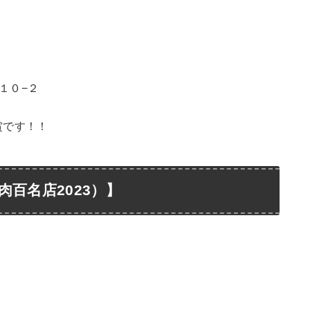
目１０−２
賞です！！
肉百名店2023）】