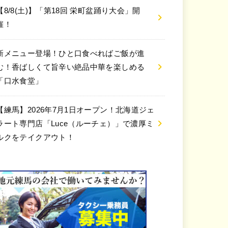
【8/8(土)】「第18回 栄町盆踊り大会」開
催！
新メニュー登場！ひと口食べればご飯が進
む！香ばしくて旨辛い絶品中華を楽しめる
「口水食堂」
【練馬】2026年7月1日オープン！北海道ジェ
ラート専門店「Luce（ルーチェ）」で濃厚ミ
ルクをテイクアウト！