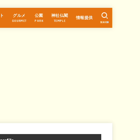
ト
グルメ
公園
神社仏閣
情報提供
GOURMET
PARK
TEMPLE
SEARCH
ラーメン
カフェ・スイーツ
パン
中華
和食
そば・うどん
寿司
居酒屋
焼肉・焼鳥
洋食
お好み焼き