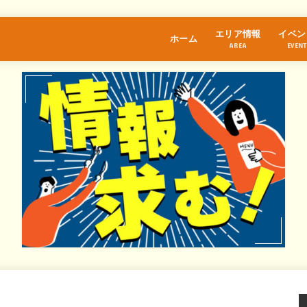
エリア情報
イベン
ホーム
AREA
EVENT
江古田
桜台
練馬
中村橋
富士見台
石神井公園
大泉学園
保谷
氷川台
光が丘
東武練馬
上井草