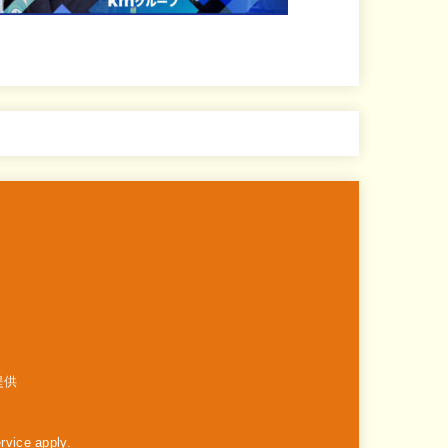
提供
rvice
apply.