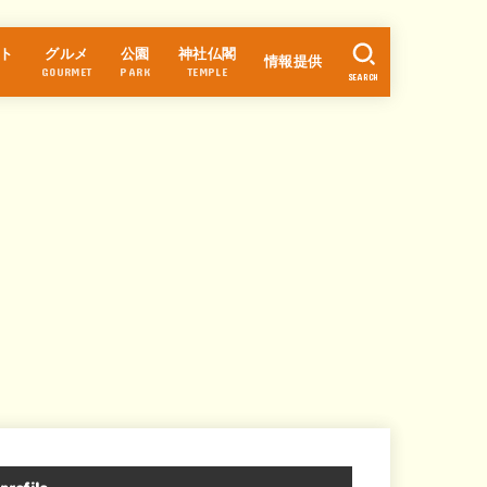
ト
グルメ
公園
神社仏閣
情報提供
GOURMET
PARK
TEMPLE
SEARCH
ラーメン
カフェ・スイーツ
パン
中華
和食
そば・うどん
寿司
居酒屋
焼肉・焼鳥
洋食
お好み焼き