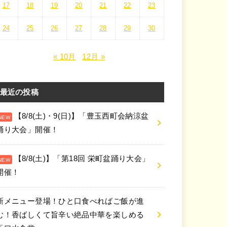
17
18
19
20
21
22
23
24
25
26
27
28
29
30
« 10月
12月 »
最近の投稿
【8/8(土)・9(日)】「豊玉西町会納涼盆
踊り大会」開催！
【8/8(土)】「第18回 栄町盆踊り大会」
開催！
新メニュー登場！ひと口食べればご飯が進
む！香ばしくて旨辛い絶品中華を楽しめる