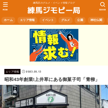
練馬区のグルメ・イベント情報ブログ
練馬ジモピー局
MENU
SEARCH
ホーム
エリア情報
イベント
グルメ
公園
神社仏閣
2023.05.13
エリア情報
昭和43年創業!上井草にある御菓子司「青柳」