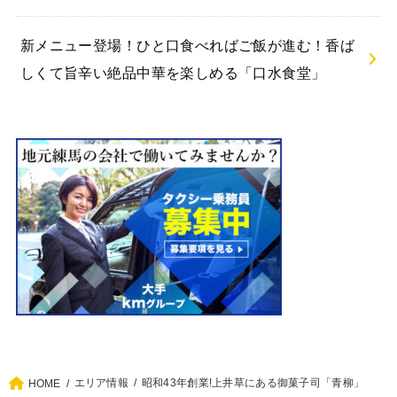
【8/8(土)・9(日)】「豊玉西町会納涼盆踊り大会」開
催！
【8/8(土)】「第18回 栄町盆踊り大会」開催！
新メニュー登場！ひと口食べればご飯が進む！香ば
しくて旨辛い絶品中華を楽しめる「口水食堂」