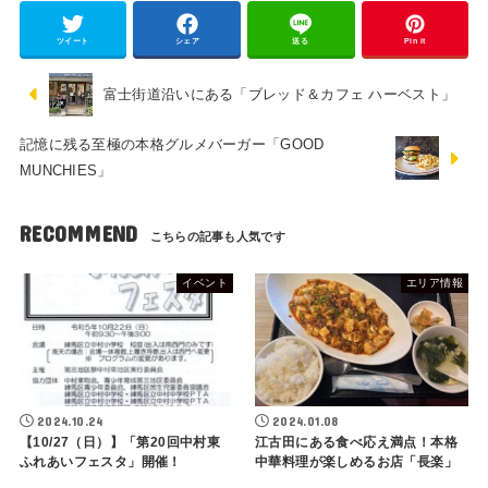
ツイート
シェア
送る
Pin it
富士街道沿いにある「ブレッド＆カフェ ハーベスト」
記憶に残る至極の本格グルメバーガー「GOOD
MUNCHIES」
RECOMMEND
イベント
エリア情報
2024.10.24
2024.01.08
【10/27（日）】「第20回中村東
江古田にある食べ応え満点！本格
ふれあいフェスタ」開催！
中華料理が楽しめるお店「長楽」