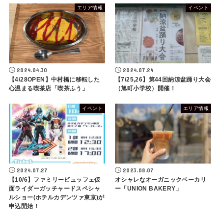
エリア情報
イベント
2024.04.30
2024.07.24
【4/28OPEN】中村橋に移転した
【7/25,26】第44回納涼盆踊り大会
心温まる喫茶店「喫茶ふう」
（旭町小学校）開催！
イベント
エリア情報
2024.07.27
2023.08.07
【10/6】ファミリービュッフェ仮
オシャレなオーガニックベーカリ
面ライダーガッチャードスペシャ
ー「UNION BAKERY」
ルショー(ホテルカデンツァ東京)が
申込開始！