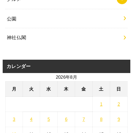
公園
神社仏閣
カレンダー
2026年8月
月
火
水
木
金
土
日
1
2
3
4
5
6
7
8
9