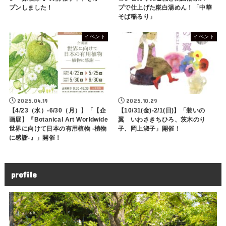
プンしました！
プで仕上げた糀白湯めん！「中華
そば稲るり」
イベント
イベント
2025.04.19
2025.10.29
【4/23（水）-6/30（月）】「【企
【10/31(金)-2/1(日)】「装いの
画展】『Botanical Art Worldwide
翼 いわさきちひろ、茨木のり
世界に向けて日本の有用植物 -植物
子、岡上淑子」開催！
に感謝-』」開催！
profile