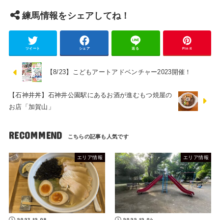
練馬情報をシェアしてね！
ツイート
シェア
送る
Pin it
【8/23】こどもアートアドベンチャー2023開催！
【石神井丼】石神井公園駅にあるお酒が進むもつ焼屋の
お店「加賀山」
RECOMMEND
エリア情報
エリア情報
2023.12.08
2022.12.04