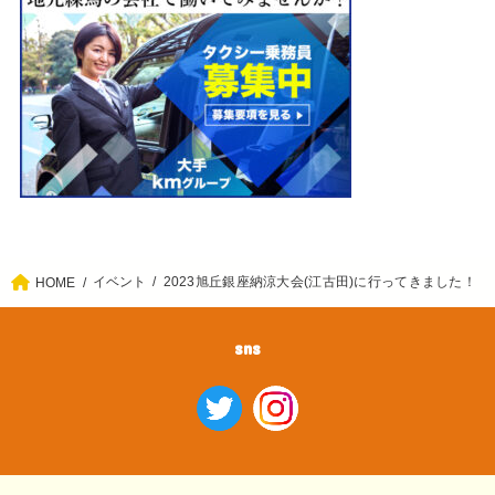
イベント
2023旭丘銀座納涼大会(江古田)に行ってきました！
HOME
sns
ホーム
エリア情報
イベント
グルメ
公園