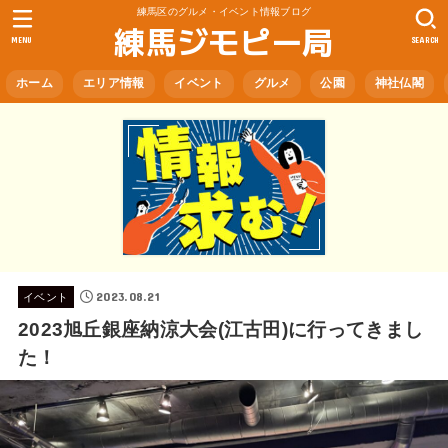
練馬区のグルメ・イベント情報ブログ
練馬ジモピー局
MENU
SEARCH
ホーム
エリア情報
イベント
グルメ
公園
神社仏閣
2023.08.21
イベント
2023旭丘銀座納涼大会(江古田)に行ってきまし
た！