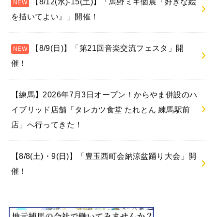
【8/12(水)-15(土)】「馬野ミキ個展『好きな絵
を描いてよい』」開催！
【8/9(日)】「第21回音楽交流フェスタ」開
催！
【練馬】2026年7月3日オープン！からやま併設のハ
イブリッド店舗「タレカツ食堂 たれとん 練馬駅前
店」へ行ってきた！
【8/8(土)・9(日)】「豊玉西町会納涼盆踊り大会」開
催！