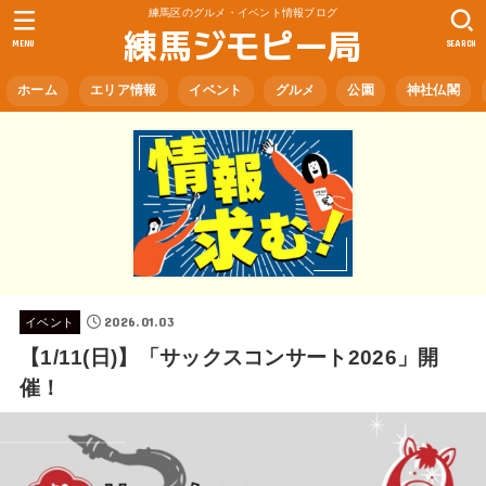
練馬区のグルメ・イベント情報ブログ
練馬ジモピー局
MENU
SEARCH
ホーム
エリア情報
イベント
グルメ
公園
神社仏閣
2026.01.03
イベント
【1/11(日)】「サックスコンサート2026」開
催！