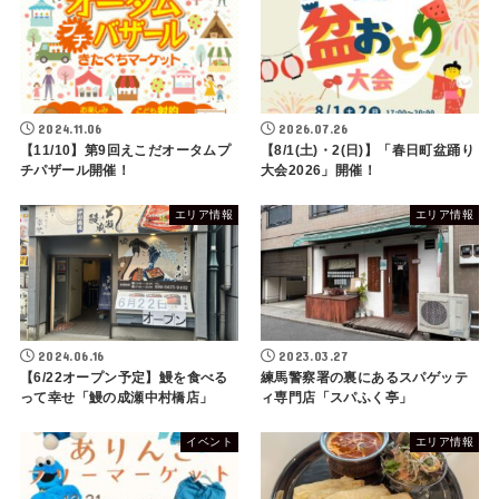
2024.11.06
2026.07.26
【11/10】第9回えこだオータムプ
【8/1(土)・2(日)】「春日町盆踊り
チパザール開催！
大会2026」開催！
エリア情報
エリア情報
2024.06.16
2023.03.27
【6/22オープン予定】鰻を食べる
練馬警察署の裏にあるスパゲッテ
って幸せ「鰻の成瀬中村橋店」
ィ専門店「スパふく亭」
イベント
エリア情報