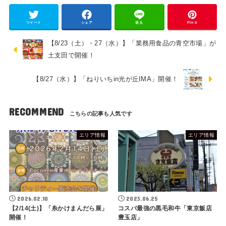
ツイート
シェア
送る
Pin it
【8/23（土）・27（水）】「業務用食品の青空市場」が
土支田で開催！
【8/27（水）】「ねりいちin光が丘IMA」開催！
RECOMMEND
エリア情報
エリア情報
2026.02.10
2023.06.25
【2/14(土)】「糸かけまんだら展」
コスパ最強の黒毛和牛「東京飯店
開催！
豊玉店」