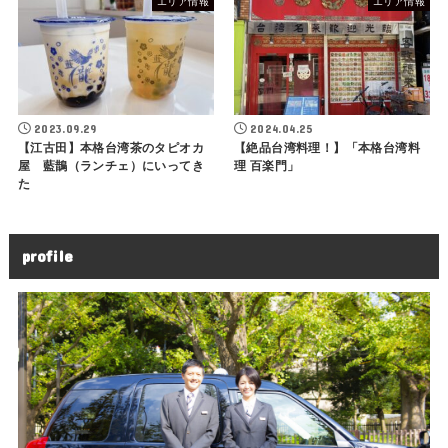
エリア情報
エリア情報
2023.09.29
2024.04.25
【江古田】本格台湾茶のタピオカ
【絶品台湾料理！】「本格台湾料
屋 藍鵲（ランチェ）にいってき
理 百楽門」
た
profile