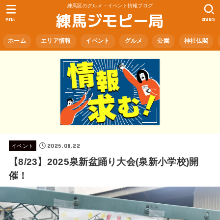
練馬区のグルメ・イベント情報ブログ
練馬ジモピー局
MENU
SEARCH
ホーム
エリア情報
イベント
グルメ
公園
神社仏閣
2025.08.22
イベント
【8/23】2025泉新盆踊り大会(泉新小学校)開
催！