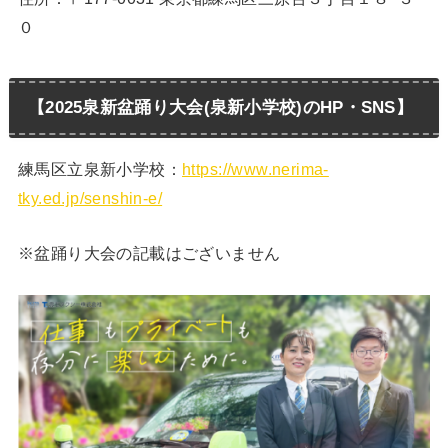
０
【2025泉新盆踊り大会(泉新小学校)のHP・SNS】
練馬区立泉新小学校：
https://www.nerima-
tky.ed.jp/senshin-e/
※盆踊り大会の記載はございません