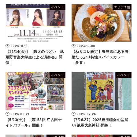
イベント
エリア情報
2025.11.12
2023.10.08
【11/14(金)】「防火のつどい 武
【ねりコレ認定】豊島園にある野
蔵野音楽大学生による演奏会」開
菜たっぷり特性スパイスカレー
催！
「多喜」
イベント
イベント
2026.05.21
2025.07.26
【5/23(土)】「第153回 江古田ナ
【7/26.27】2025豊玉睦会の盆踊
イトバザール」開催！
り(練馬大鳥神社)開催！