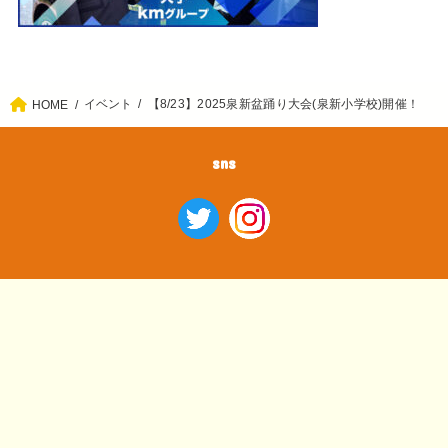
イベント
【8/23】2025泉新盆踊り大会(泉新小学校)開催！
HOME
sns
ホーム
エリア情報
イベント
グルメ
公園
神社仏閣
情報提供
This site is protected by reCAPTCHA and the Google
Privacy
Policy
and
Terms of Service
apply.
© 2026
練馬ジモピー局
All Rights Reserved.