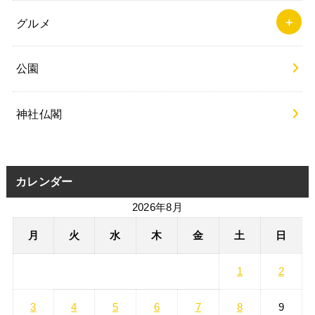
グルメ
公園
神社仏閣
カレンダー
2026年8月
月
火
水
木
金
土
日
1
2
3
4
5
6
7
8
9