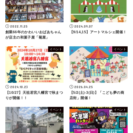
2022.11.25
2024.09.07
創業66年のかわいいおばあちゃん
【9/14,15】アートマルシェ開催！
が店主の和菓子屋「菊屋」
イベント
イベント
2024.10.23
2026.04.25
【10/27】天祖若宮八幡宮で秋まつ
【5/2(土)-3(日)】「こども夢の商
りが開催！！
店街」開催！
イベント
イベント