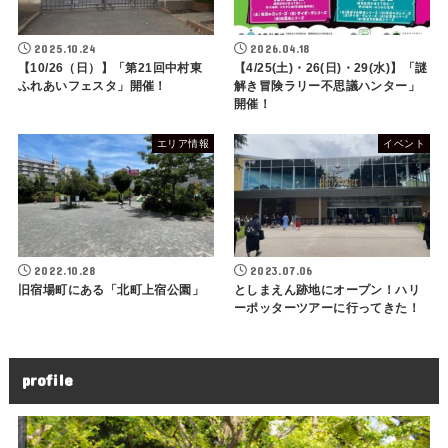
2025.10.24
2026.04.18
【10/26（日）】「第21回中村東
【4/25(土)・26(日)・29(水)】「謎
ふれあいフェスタ」開催！
解き冒険ラリー不思議ハンター」
開催！
エリア情報
イベント
2022.10.28
2023.07.06
旧宿場町にある「北町上宿公園」
としまえん跡地にオープン！ハリ
ーポッターツアーに行ってきた！
profile