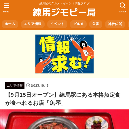
練馬区のグルメ・イベント情報ブログ
練馬ジモピー局
MENU
SEARCH
ホーム
エリア情報
イベント
グルメ
公園
神社仏閣
2023.10.15
エリア情報
【9月15日オープン】練馬駅にある本格魚定食
が食べれるお店「魚琴」