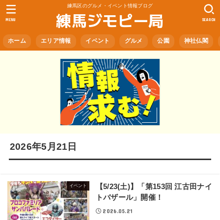
練馬区のグルメ・イベント情報ブログ
練馬ジモピー局
MENU
SEARCH
ホーム
エリア情報
イベント
グルメ
公園
神社仏閣
2026年5月21日
【5/23(土)】「第153回 江古田ナイ
イベント
トバザール」開催！
2026.05.21