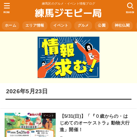
練馬区のグルメ・イベント情報ブログ
練馬ジモピー局
MENU
SEARCH
ホーム
エリア情報
イベント
グルメ
公園
神社仏閣
2026年5月23日
【5/31(日)】「『０歳からの・は
イベント
じめてのオーケストラ』動物大行
進」開催！