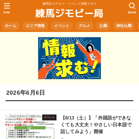
練馬区のグルメ・イベント情報ブログ
練馬ジモピー局
MENU
SEARCH
ホーム
エリア情報
イベント
グルメ
公園
神社仏閣
2026年6月6日
【6/13（土）】「外国語ができな
イベント
くても大丈夫！やさしい日本語で
話してみよう」開催