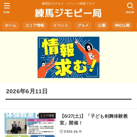
練馬区のグルメ・イベント情報ブログ
練馬ジモピー局
MENU
SEARCH
ホーム
エリア情報
イベント
グルメ
公園
神社仏閣
2026年6月11日
【6/27(土)】「子ども剣舞体験教
エリア情報
室」開催！
2026.06.11