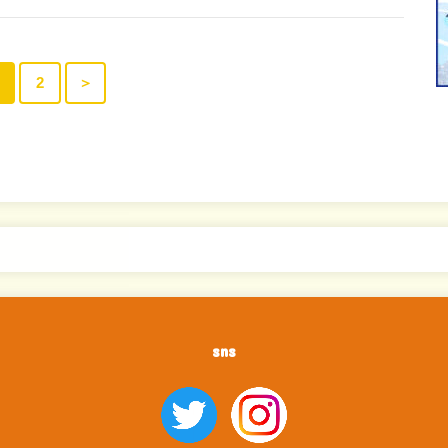
2
＞
sns