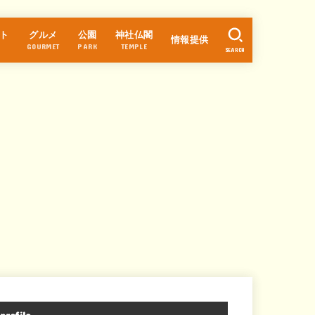
ト
グルメ
公園
神社仏閣
情報提供
GOURMET
PARK
TEMPLE
SEARCH
ラーメン
カフェ・スイーツ
パン
中華
和食
そば・うどん
寿司
居酒屋
焼肉・焼鳥
洋食
お好み焼き