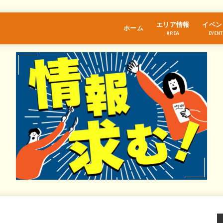
エリア情報
イベン
ホーム
AREA
EVENT
江古田
桜台
練馬
中村橋
富士見台
石神井公園
大泉学園
保谷
氷川台
光が丘
東武練馬
上井草