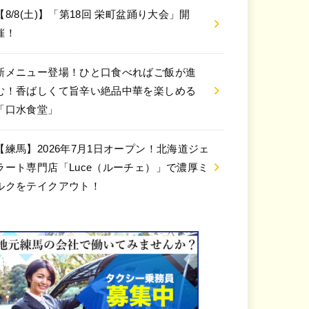
【8/8(土)】「第18回 栄町盆踊り大会」開
催！
新メニュー登場！ひと口食べればご飯が進
む！香ばしくて旨辛い絶品中華を楽しめる
「口水食堂」
【練馬】2026年7月1日オープン！北海道ジェ
ラート専門店「Luce（ルーチェ）」で濃厚ミ
ルクをテイクアウト！