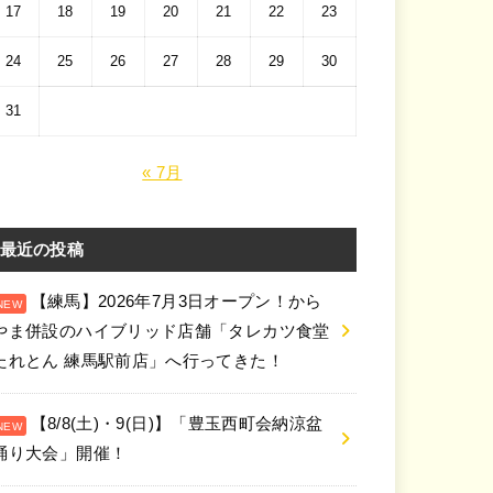
17
18
19
20
21
22
23
24
25
26
27
28
29
30
31
« 7月
最近の投稿
【練馬】2026年7月3日オープン！から
やま併設のハイブリッド店舗「タレカツ食堂
たれとん 練馬駅前店」へ行ってきた！
【8/8(土)・9(日)】「豊玉西町会納涼盆
踊り大会」開催！